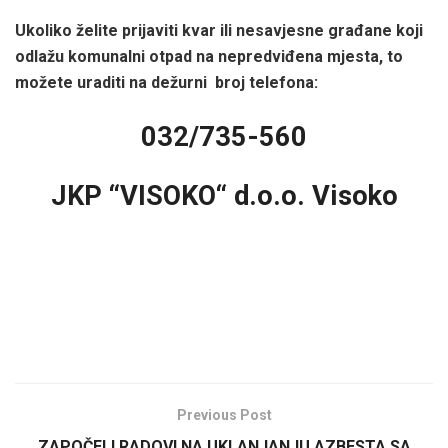
Ukoliko želite prijaviti kvar ili nesavjesne građane koji
odlažu komunalni otpad na nepredviđena mjesta, to
možete uraditi na dežurni broj telefona:
032/735-560
JKP “VISOKO“ d.o.o. Visoko
Previous Post
ZAPOČELI RADOVI NA UKLANJANJU AZBESTA SA