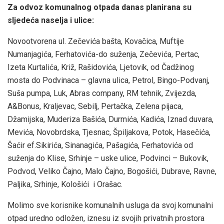
Za odvoz komunalnog otpada danas planirana su
sljedeća naselja i ulice:
Novootvorena ul. Zečevića bašta, Kovačica, Muftije
Numanjagića, Ferhatovića-do suženja, Zečevića, Pertac,
Izeta Kurtalića, Križ, Rašidovića, Ljetovik, od Čadžinog
mosta do Podvinaca – glavna ulica, Petrol, Bingo-Podvanj,
Suša pumpa, Luk, Abras company, RM tehnik, Zvijezda,
A&Bonus, Kraljevac, Sebilj, Pertačka, Zelena pijaca,
Džamijska, Muderiza Bašića, Durmića, Kadića, Iznad duvara,
Mevića, Novobrdska, Tjesnac, Špiljakova, Potok, Hasečića,
Šaćir ef.Sikirića, Sinanagića, Pašagića, Ferhatovića od
suženja do Klise, Srhinje – uske ulice, Podvinci – Bukovik,
Podvod, Veliko Čajno, Malo Čajno, Bogošići, Dubrave, Ravne,
Paljika, Srhinje, Kološići i Orašac.
Molimo sve korisnike komunalnih usluga da svoj komunalni
otpad uredno odložen, iznesu iz svojih privatnih prostora