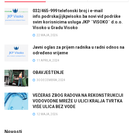
032/465-999 telefonski broj i e-mail
info.podrska@jkpvisoko.ba novi vid podrške
svim korisnicima usluga JKP ¨VISOKO¨ d.o.o.
Visoko u Gradu Visoko
22 MAJA, 2026
Javni oglas za prijem radnika u radni odnos na
određeno vrijeme
11 APRILA, 2024
OBAVJEŠTENJE
30 DECEMBRA, 2024
VEČERAS ZBOG RADOVA NA REKONSTRUKCIJI
VODOVODNE MREŽE U ULICI KRALJA TVRTKA
VIŠE ULICA BEZ VODE
12 MAJA, 2026
Novosti