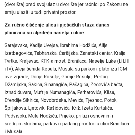
(dvorišta) pred svoj ulaz u dvorište jer radnici po Zakonu ne
smiju ulaziti u tuđi privatni prostor.
Za ručno čišćenje ulica i pješačkih staza danas
planirana su sljedeća naselja i ulice:
Sarajevska, Kadije Uvejsa, Ibrahima Hodžića, Alije
Izetbegovića, Tabhanska, Čaršijska, Zanatski centar, Kralja
Tvrtka, Kraljevac, KTK-a most, Branilaca, Naselje Luke (I,II,III
i IV), Aleja šehida Resula, Musala sa parkom, plato iza IGM-
ove zgrade, Donje Rosulje, Gornje Rosulje, Pertac,
Džamijska, Sakića, Sinanagića, Pašagića, Zečevića bašta,
Iznad duvara, Muftije Numanagića, Ferhatovića, Klisa,
Efendije Sikirića, Novobrdska, Mevića, Tjesnac, Potok,
Špiljakova, Ljetovik, Rašidovića, Križ, Izeta Kurtalića,
Podvisoki, Mule Hodžića, Prijeko, prilazi osnovnim i
srednjim školama, parkovi i parking prostori u ulici Branilaca
i Musala.