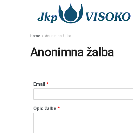
Home
Anonimna žalba
Anonimna žalba
Email
*
Opis žalbe
*