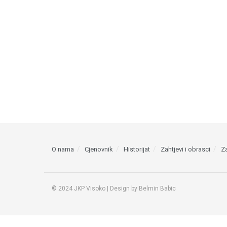
O nama
Cjenovnik
Historijat
Zahtjevi i obrasci
Za
© 2024 JKP Visoko | Design by Belmin Babic