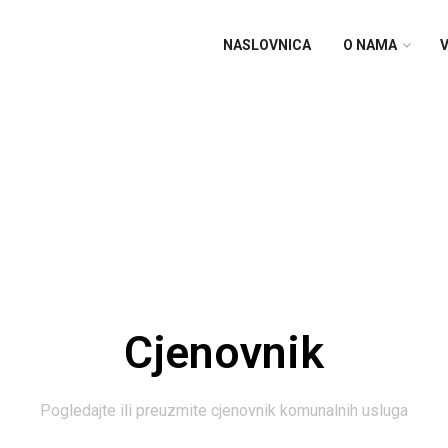
NASLOVNICA
O NAMA
V
Cjenovnik
Pogledajte ili preuzmite cjenovnik komunalnih usluga