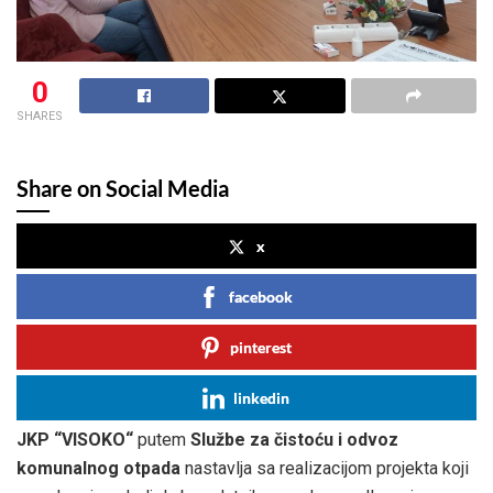
0
SHARES
Share on Social Media
x
facebook
pinterest
linkedin
JKP “VISOKO“
putem
Službe za čistoću i odvoz
komunalnog otpada
nastavlja sa realizacijom projekta koji