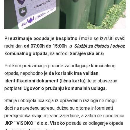
Preuzimanje posuda je besplatno
i može se izvršiti svaki
radni dan
od 07:00h do 15:00h
u Službi za čistoću i odvoz
komunalnog otpada,
na adresi
Sarajevska br.6
.
Prilikom preuzimanja posude za odlaganje komunalnog
otpada, nepohodno je
da korisnik ima validan
identifikacioni dokument (ličnu kartu)
, te je obavezan
potpisati
Ugovor o pružanju komunalnih usluga.
Starija i oboljela lica koja iz opravdanih razloga ne mogu
doći na navedenu adresu, dužna su o tome informisati
predsjednika svoje mjesne zajednice, a zatim će uposlenici
JKP ¨VISOKO¨ d.o.o. Visoko
posudu za odlaganje otpada