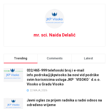
mr. sci. Naida Delalić
Trending
Comments
Latest
032/465-999 telefonski broj i e-mail
info.podrska@jkpvisoko.ba novi vid podrške
svim korisnicima usluga JKP ¨VISOKO¨ d.o.o.
Visoko u Gradu Visoko
22 MAJA, 2026
Javni oglas za prijem radnika u radni odnos na
određeno vrijeme