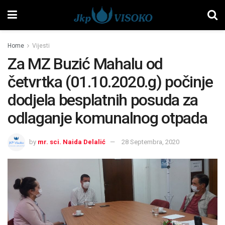
Home
Vijesti
Za MZ Buzić Mahalu od
četvrtka (01.10.2020.g) počinje
dodjela besplatnih posuda za
odlaganje komunalnog otpada
by
mr. sci. Naida Delalić
28 Septembra, 2020