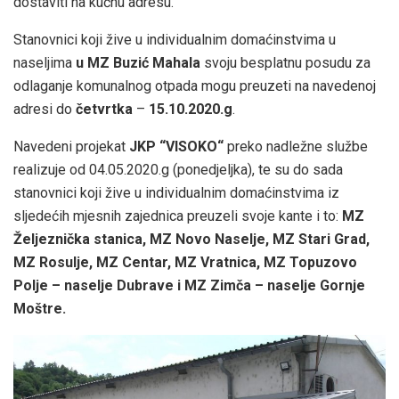
dostaviti na kućnu adresu.
Stanovnici koji žive u individualnim domaćinstvima u
naseljima
u MZ Buzić Mahala
svoju besplatnu posudu za
odlaganje komunalnog otpada mogu preuzeti na navedenoj
adresi do
četvrtka
–
15.10.2020.g
.
Navedeni projekat
JKP “VISOKO“
preko nadležne službe
realizuje od 04.05.2020.g (ponedjeljka), te su do sada
stanovnici koji žive u individualnim domaćinstvima iz
sljedećih mjesnih zajednica preuzeli svoje kante i to:
MZ
Željeznička stanica, MZ Novo Naselje, MZ Stari Grad,
MZ Rosulje, MZ Centar, MZ Vratnica, MZ Topuzovo
Polje – naselje Dubrave i MZ Zimča – naselje Gornje
Moštre.