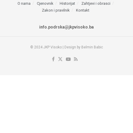
O nama
Cjenovnik
Historijat
Zahtjevi i obrasci
Zakon i pravilnik
Kontakt
info.podrska@jkpvisoko.ba
© 2024 JKP Visoko | Design by Belmin Babic