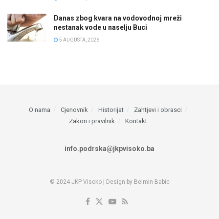
Danas zbog kvara na vodovodnoj mreži
nestanak vode u naselju Buci
5 AUGUSTA, 2026
O nama
Cjenovnik
Historijat
Zahtjevi i obrasci
Zakon i pravilnik
Kontakt
info.podrska@jkpvisoko.ba
© 2024 JKP Visoko | Design by Belmin Babic