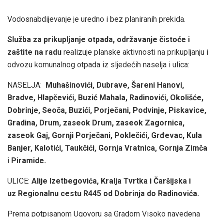
Vodosnabdijevanje je uredno i bez planiranih prekida.
Služba za prikupljanje otpada, održavanje čistoće i
zaštite na radu
realizuje planske aktivnosti na prikupljanju i
odvozu komunalnog otpada iz sljedećih naselja i ulica:
NASELJA:
Muhašinovići, Dubrave, Šareni Hanovi,
Bradve, Hlapčevići, Buzić Mahala, Radinovići, Okolišće,
Dobrinje, Seoča, Buzići, Porječani, Podvinje, Piskavice,
Gradina, Drum, zaseok Drum, zaseok Zagornica,
zaseok Gaj, Gornji Porječani, Poklečići, Grđevac, Kula
Banjer, Kalotići, Taukčići, Gornja Vratnica, Gornja Zimča
i Piramide.
ULICE:
Alije Izetbegovića, Kralja Tvrtka i Čaršijska i
uz Regionalnu cestu R445 od Dobrinja do Radinovića.
Prema potpisanom Ugovoru sa Gradom Visoko navedena