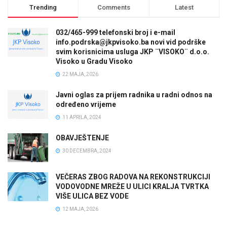
Trending
Comments
Latest
032/465-999 telefonski broj i e-mail
info.podrska@jkpvisoko.ba novi vid podrške
svim korisnicima usluga JKP ¨VISOKO¨ d.o.o.
Visoko u Gradu Visoko
22 MAJA, 2026
Javni oglas za prijem radnika u radni odnos na
određeno vrijeme
11 APRILA, 2024
OBAVJEŠTENJE
30 DECEMBRA, 2024
VEČERAS ZBOG RADOVA NA REKONSTRUKCIJI
VODOVODNE MREŽE U ULICI KRALJA TVRTKA
VIŠE ULICA BEZ VODE
12 MAJA, 2026