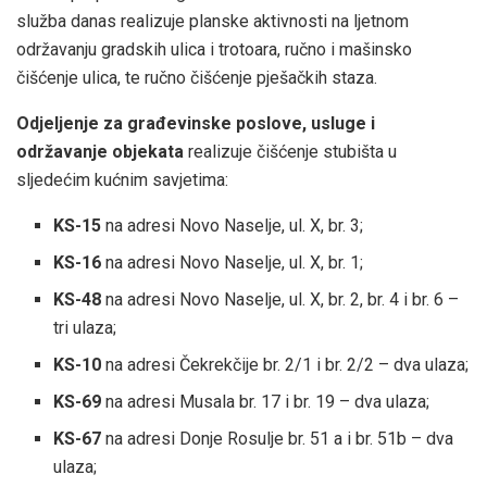
služba danas realizuje planske aktivnosti na ljetnom
održavanju gradskih ulica i trotoara, ručno i mašinsko
čišćenje ulica, te ručno čišćenje pješačkih staza.
Odjeljenje za građevinske poslove, usluge i
održavanje objekata
realizuje čišćenje stubišta u
sljedećim kućnim savjetima:
KS-15
na adresi Novo Naselje, ul. X, br. 3;
KS-16
na adresi Novo Naselje, ul. X, br. 1;
KS-48
na adresi Novo Naselje, ul. X, br. 2, br. 4 i br. 6 –
tri ulaza;
KS-10
na adresi Čekrekčije br. 2/1 i br. 2/2 – dva ulaza;
KS-69
na adresi Musala br. 17 i br. 19 – dva ulaza;
KS-67
na adresi Donje Rosulje br. 51 a i br. 51b – dva
ulaza;