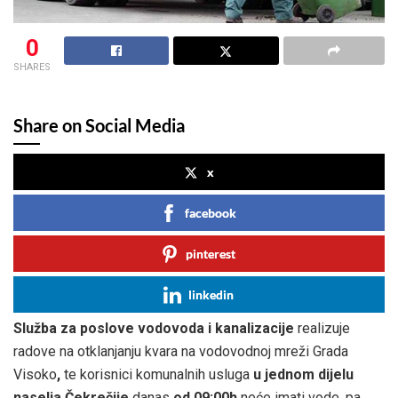
0
SHARES
Share on Social Media
x
facebook
pinterest
linkedin
Služba za poslove vodovoda i kanalizacije
realizuje
radove na otklanjanju kvara na vodovodnoj mreži Grada
Visoko
,
te korisnici komunalnih usluga
u jednom dijelu
naselja Čekrečije
danas
od 09:00h
neće imati vode, pa