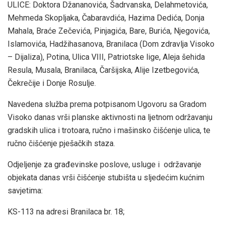
ULICE: Doktora Džananovića, Šadrvanska, Delahmetovića,
Mehmeda Skopljaka, Čabaravdića, Hazima Dedića, Donja
Mahala, Braće Zečevića, Pinjagića, Bare, Burića, Njegovića,
Islamovića, Hadžihasanova, Branilaca (Dom zdravlja Visoko
– Dijaliza), Potina, Ulica VIII, Patriotske lige, Aleja šehida
Resula, Musala, Branilaca, Čaršijska, Alije Izetbegovića,
Čekrečije i Donje Rosulje.
Navedena služba prema potpisanom Ugovoru sa Gradom
Visoko danas vrši planske aktivnosti na ljetnom održavanju
gradskih ulica i trotoara, ručno i mašinsko čišćenje ulica, te
ručno čišćenje pješačkih staza.
Odjeljenje za građevinske poslove, usluge i održavanje
objekata danas vrši čišćenje stubišta u sljedećim kućnim
savjetima:
KS-113 na adresi Branilaca br. 18;