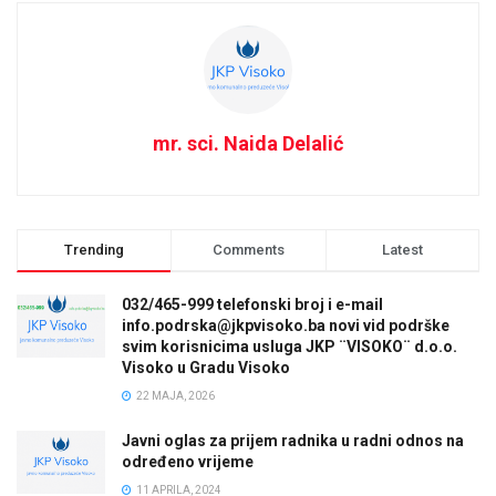
mr. sci. Naida Delalić
Trending
Comments
Latest
032/465-999 telefonski broj i e-mail
info.podrska@jkpvisoko.ba novi vid podrške
svim korisnicima usluga JKP ¨VISOKO¨ d.o.o.
Visoko u Gradu Visoko
22 MAJA, 2026
Javni oglas za prijem radnika u radni odnos na
određeno vrijeme
11 APRILA, 2024