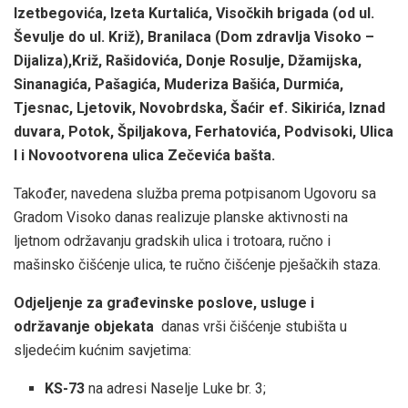
Izetbegovića, Izeta Kurtalića, Visočkih brigada (od ul.
Ševulje do ul. Križ), Branilaca (Dom zdravlja Visoko –
Dijaliza),Križ, Rašidovića, Donje Rosulje, Džamijska,
Sinanagića, Pašagića, Muderiza Bašića, Durmića,
Tjesnac, Ljetovik, Novobrdska, Šaćir ef. Sikirića, Iznad
duvara, Potok, Špiljakova, Ferhatovića, Podvisoki, Ulica
I i Novootvorena ulica Zečevića bašta.
Također, navedena služba prema potpisanom Ugovoru sa
Gradom Visoko danas realizuje planske aktivnosti na
ljetnom održavanju gradskih ulica i trotoara, ručno i
mašinsko čišćenje ulica, te ručno čišćenje pješačkih staza.
Odjeljenje za građevinske poslove, usluge i
održavanje objekata
danas vrši čišćenje stubišta u
sljedećim kućnim savjetima:
KS-73
na adresi Naselje Luke br. 3;