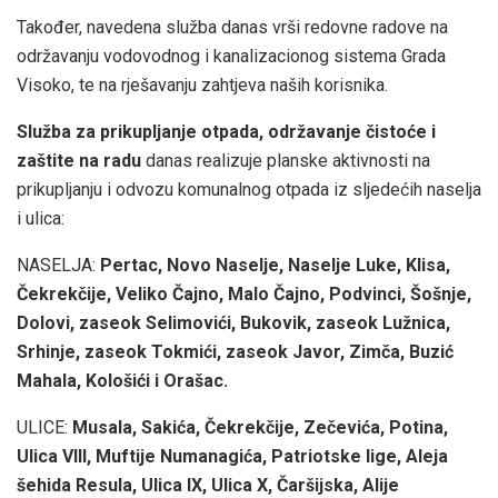
Također, navedena služba danas vrši redovne radove na
održavanju vodovodnog i kanalizacionog sistema Grada
Visoko, te na rješavanju zahtjeva naših korisnika.
Služba za prikupljanje otpada, održavanje čistoće i
zaštite na radu
danas realizuje planske aktivnosti na
prikupljanju i odvozu komunalnog otpada iz sljedećih naselja
i ulica:
NASELJA:
Pertac, Novo Naselje, Naselje Luke, Klisa,
Čekrekčije, Veliko Čajno, Malo Čajno, Podvinci, Šošnje,
Dolovi, zaseok Selimovići, Bukovik, zaseok Lužnica,
Srhinje, zaseok Tokmići, zaseok Javor, Zimča, Buzić
Mahala, Kološići i Orašac.
ULICE:
Musala, Sakića, Čekrekčije, Zečevića, Potina,
Ulica VIII, Muftije Numanagića, Patriotske lige, Aleja
šehida Resula, Ulica IX, Ulica X, Čaršijska, Alije