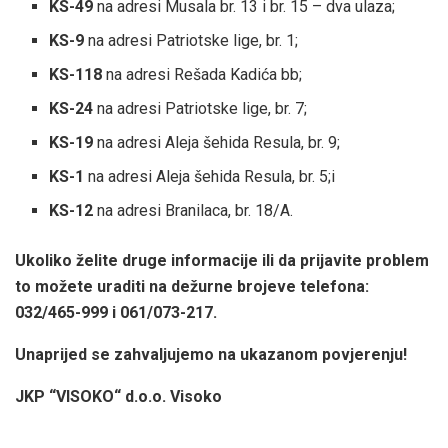
KS-49
na adresi Musala br. 13 i br. 15 – dva ulaza;
KS-9
na adresi Patriotske lige, br. 1;
KS-118
na adresi Rešada Kadića bb;
KS-24
na adresi Patriotske lige, br. 7;
KS-19
na adresi Aleja šehida Resula, br. 9;
KS-1
na adresi Aleja šehida Resula, br. 5;i
KS-12
na adresi Branilaca, br. 18/A.
Ukoliko želite druge informacije ili da prijavite problem
to možete uraditi na dežurne brojeve telefona:
032/465-999 i 061/073-217.
Unaprijed se zahvaljujemo na ukazanom povjerenju!
JKP “VISOKO“ d.o.o. Visoko