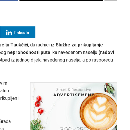
linkedin
selju Taukčići
, da radnici iz
Službe za prikupljanje
bog
neprohodnosti puta
ka navedenom naselju
(radovi
 otpad iz jednog dijela navedenog naselja, a po rasporedu
svim
datno
rikupljen i
 Grada
na