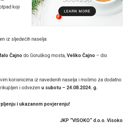
otpad koji
n iz sljedećih naselja:
alo Čajno
do Goruškog mosta,
Veliko Čajno
– dio
svim korisnicima iz navedenih naselja i molimo za dodatno
 prikupljen i odvezen
u subotu – 24.08.2024. g.
pljenju i ukazanom povjerenju!
JKP “VISOKO“ d.o.o. Visoko