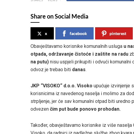
SHARES
VIEWS
Share on Social Media
x
facebook
pinterest
Obavještavamo korisnike komunalnih usluga
u na
otpada, održavanje čistoće i zaštite na radu
z
na putu)
nisu uspjeli prikupiti i odvući komunalni
odvoz je trebao biti
danas
.
JKP “VISOKO“ d.o.o. Visoko
upućuje izvinjenje 
korisnicima iz navedenog naselja i molimo za do
strpljenje, jer će sav komunalni otpad biti uredno p
odvezen
čim put bude ponovo prohodan.
Također, obavještavamo korisnike iz više naselja
Visoko, da radnici iz nadležne službe zbog kvara 