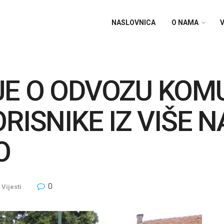
NASLOVNICA
O NAMA
V
JE O ODVOZU KO
RISNIKE IZ VIŠE 
O
0
Vijesti