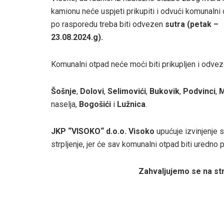
kamionu neće uspjeti prikupiti i odvući komunalni 
po rasporedu treba biti odvezen
sutra (petak –
23.08.2024.g).
Komunalni otpad neće moći biti prikupljen i odveze
Šošnje
,
Dolovi
,
Selimovići
,
Bukovik
,
Podvinci
,
M
naselja,
Bogošići
i
Lužnica
.
JKP “VISOKO“ d.o.o. Visoko
upućuje izvinjenje 
strpljenje, jer će sav komunalni otpad biti uredno
Zahvaljujemo se na str