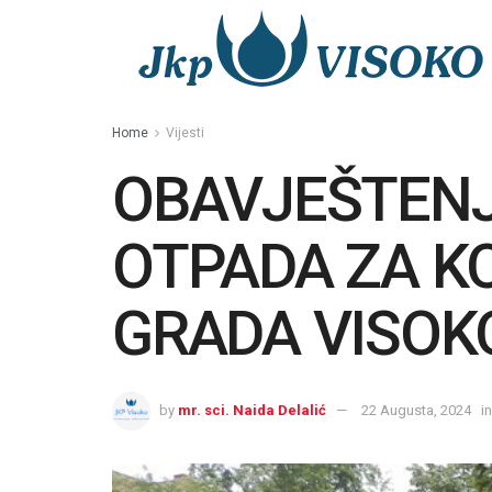
Home
Vijesti
OBAVJEŠTEN
OTPADA ZA KO
GRADA VISOK
by
mr. sci. Naida Delalić
22 Augusta, 2024
in