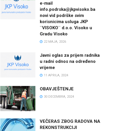
e-mail
info.podrska@jkpvisoko.ba
novi vid podrške svim
korisnicima usluga JKP
¨VISOKO¨ d.o.o. Visoko u
Gradu Visoko
22 MAJA, 2026
Javni oglas za prijem radnika
u radni odnos na određeno
vrijeme
11 APRILA, 2024
OBAVJEŠTENJE
30 DECEMBRA, 2024
VEČERAS ZBOG RADOVA NA
REKONSTRUKCIJI