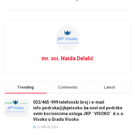
mr. sci. Naida Delalić
Trending
Comments
Latest
032/465-999 telefonski broj i e-mail
info.podrska@jkpvisoko.ba novi vid podrške
svim korisnicima usluga JKP ¨VISOKO¨ d.o.o.
Visoko u Gradu Visoko
22 MAJA, 2026