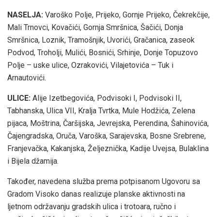
NASELJA:
Varoško Polje, Prijeko, Gornje Prijeko, Čekrekčije,
Mali Trnovci, Kovačići, Gornja Smršnica, Šačići, Donja
Smršnica, Loznik, Tramošnjik, Uvorići, Gračanica, zaseok
Podvod, Troholji, Mulići, Bosnići, Srhinje, Donje Topuzovo
Polje – uske ulice, Ozrakovići, Vilajetovića – Tuk i
Arnautovići.
ULICE:
Alije Izetbegovića, Podvisoki I, Podvisoki II,
Tabhanska, Ulica VII, Kralja Tvrtka, Mule Hodžića, Zelena
pijaca, Moštrina, Čaršijska, Jevrejska, Perendina, Šahinovića,
Čajengradska, Oruča, Varoška, Sarajevska, Bosne Srebrene,
Franjevačka, Kakanjska, Željeznička, Kadije Uvejsa, Bulaklina
i Bijela džamija.
Također, navedena služba prema potpisanom Ugovoru sa
Gradom Visoko danas realizuje planske aktivnosti na
ljetnom održavanju gradskih ulica i trotoara, ručno i