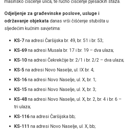
mašinsko čišćenje ulica, te ručno čišćenje pješačkih staza.
Odjeljenje za građevinske poslove, usluge i
održavanje objekata
danas vrši čišćenje stubišta u
sljedećim kućnim savjetima:
KS-7
na adresi Čaršijska br. 49, br. 51 i br. 53;
KS-69
na adresi Musala br. 17 i br. 19 – dva ulaza;
KS-10
na adresi Čekrekčije br. 2/1 i br. 2/2 – dva ulaza;
KS-5
na adresi Novo Naselje, ul. IX br. 4;
KS-16
na adresi Novo Naselje, ul. X, br. 1;
KS-15
na adresi Novo Naselje, ul. X, br. 3;
KS-48
na adresi Novo Naselje, ul. X, br. 2, br. 4 i br. 6 –
tri ulaza;
KS-116
na adresi Čaršijska bb;
KS-111
na adresi Novo Naselje, ul. X, bb;