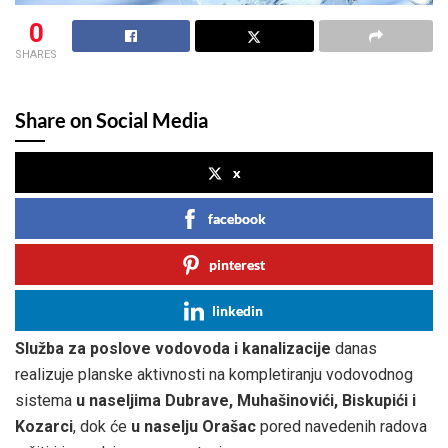
0
SHARES
Share on Social Media
x
facebook
pinterest
linkedin
Služba za poslove vodovoda i kanalizacije
danas
realizuje planske aktivnosti na kompletiranju vodovodnog
sistema
u naseljima Dubrave, Muhašinovići, Biskupići i
Kozarci
, dok će
u naselju Orašac
pored navedenih radova