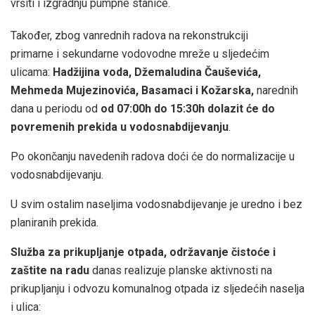
vršiti i izgradnju pumpne stanice.
Također, zbog vanrednih radova na rekonstrukciji
primarne i sekundarne vodovodne mreže u sljedećim
ulicama:
Hadžijina voda, Džemaludina Čauševića,
Mehmeda Mujezinovića, Basamaci i Kožarska,
narednih
dana u periodu od
od 07:00h do 15:30h dolazit će do
povremenih prekida u vodosnabdijevanju
.
Po okončanju navedenih radova doći će do normalizacije u
vodosnabdijevanju.
U svim ostalim naseljima vodosnabdijevanje je uredno i bez
planiranih prekida.
Služba za prikupljanje otpada, održavanje čistoće i
zaštite na radu
danas realizuje planske aktivnosti na
prikupljanju i odvozu komunalnog otpada iz sljedećih naselja
i ulica: