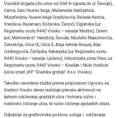
Visočkih brigada (dio ulice od IGM-ih zgrada do ul. Ševulje),
Carica, Gazi Husrev bega, Muhameda Hadžijahića,
Muzaferijina, Husein bega Gradšćevića, Rešada Kadića,
Vrančeva, Basamaci, Kožarska, Čerpići, Ciglanska (uz
Regionalnu cestu R445 Visoko – naselje Moštre), Zeleni
put, Mehmeda ef. Handžića, Ševulje, Mustafe Mujezinovića,
Čekrekčije, Ulica IX, Ulica X, Aleja šehida Resula, Alije
Izetbegovića, Čaršijska, Kakanjska (uz Regionalnu cestu
R445 Visoko – naselje Lješevo), Industrijska zona Vitex, uz
Regionalnu cestu R443 Visoko – Kiseljak i Mule Hodžića
(ulica iznad JKP “Gradska groblja” d.o.o. Visoko).
Također, navedena služba prema potpisanom Ugovoru sa
Gradom Visoko danas realizuje planske aktivnosti na
ljetnom održavanju gradskih ulica i trotoara, ručno i
mašinsko čišćenje ulica, te ručno čišćenje pješačkih staza.
Odjeljenje za građevinske poslove, usluge i održavanje