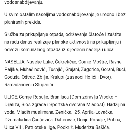
vodosnabdijevanju.
U svim ostalim naseljima vodosnabdijevanje je uredno i bez
planiranih prekida.
Služba za prikupljanje otpada, održavanje čistoće i zaštite
na radu danas realizuje planske aktivnosti na prikupljanju i
odvozu komunalnog otpada iz sljedećih naselja i ulica:
NASELJA: Naselje Luke, Čekrekčije, Gornje Moštre, Ravne,
Paljika, Muhašinovići, Tušnjići, Grajani, Zagorice, Gorani, Buci,
Goduša, Oštrac, Zbilje, Kralupi (zaseoci Holići i Dvor),
Ramadanovci i Stuparići.
ULICE: Gornje Rosulje, Branilaca (Dom zdravlja Visoko –
Dijaliza, Bios zgrada i Sportska dvorana Mladost), Hadžijina
voda, Mladih muslimana, Zenička, 25. Aprila-Lovačka,
Džemaludina Čauševića, Dahirovac, Donje Rosulje, Potina,
Ulica VIII, Patriotske lige, Podkriž, Muderiza Bašića,