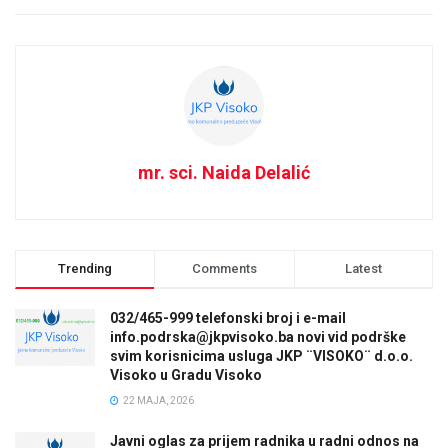
mr. sci. Naida Delalić
Trending
Comments
Latest
032/465-999 telefonski broj i e-mail
info.podrska@jkpvisoko.ba novi vid podrške
svim korisnicima usluga JKP ¨VISOKO¨ d.o.o.
Visoko u Gradu Visoko
22 MAJA, 2026
Javni oglas za prijem radnika u radni odnos na