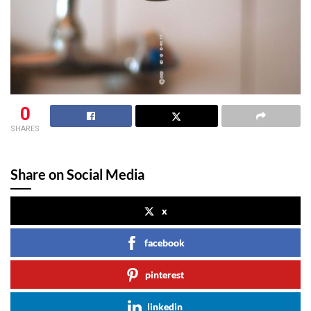
0
SHARES
Share on Social Media
x
facebook
pinterest
linkedin