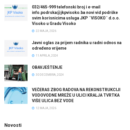
032/465-999 telefonski broj i e-mail
info.podrska@jkpvisoko.ba novi vid podrške
svim korisnicima usluga JKP ¨VISOKO¨ d.o.o.
Visoko u Gradu Visoko
22 MAJA, 2026
Javni oglas za prijem radnika u radni odnos na
određeno vrijeme
11 APRILA, 2024
OBAVJEŠTENJE
30 DECEMBRA, 2024
VEČERAS ZBOG RADOVA NA REKONSTRUKCIJI
VODOVODNE MREŽE U ULICI KRALJA TVRTKA
VIŠE ULICA BEZ VODE
12 MAJA, 2026
Novosti