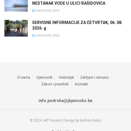
NESTANAK VODE U ULICI RAŠIDOVIĆA
6 AUGUSTA, 2026
SERVISNE INFORMACIJE ZA ČETVRTAK, 06. 08.
2026. g
6 AUGUSTA, 2026
O nama
Cjenovnik
Historijat
Zahtjevi i obrasci
Zakon i pravilnik
Kontakt
info.podrska@jkpvisoko.ba
© 2024 JKP Visoko | Design by Belmin Babic