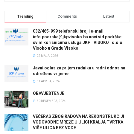
Trending
Comments
Latest
032/465-999 telefonski broj i e-mail
info.podrska@jkpvisoko.ba novi vid podrške
svim korisnicima usluga JKP ¨VISOKO¨ d.o.o.
Visoko u Gradu Visoko
22 MAJA, 2026
Javni oglas za prijem radnika u radni odnos na
određeno vrijeme
11 APRILA, 2024
OBAVJEŠTENJE
30 DECEMBRA, 2024
VEČERAS ZBOG RADOVA NA REKONSTRUKCIJI
VODOVODNE MREŽE U ULICI KRALJA TVRTKA
VIŠE ULICA BEZ VODE