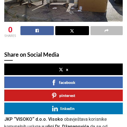
0
SHARES
Share on Social Media
x
facebook
pinterest
linkedin
JKP “VISOKO“ d.o.o. Visoko
obavještava korisnike
komunalnih usluga
u ulici Dr. Džananovića
da se od