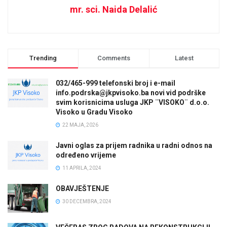
mr. sci. Naida Delalić
Trending
Comments
Latest
032/465-999 telefonski broj i e-mail
info.podrska@jkpvisoko.ba novi vid podrške
svim korisnicima usluga JKP ¨VISOKO¨ d.o.o.
Visoko u Gradu Visoko
22 MAJA, 2026
Javni oglas za prijem radnika u radni odnos na
određeno vrijeme
11 APRILA, 2024
OBAVJEŠTENJE
30 DECEMBRA, 2024