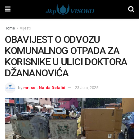
Home
Vijesti
OBAVIJEST O ODVOZU
KOMUNALNOG OTPADA ZA
KORISNIKE U ULICI DOKTORA
DŽANANOVIĆA
by
mr. sci. Naida Delalić
23 Jula, 2025