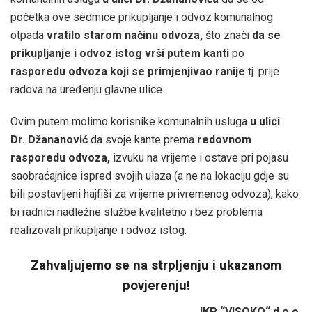
početka ove sedmice prikupljanje i odvoz komunalnog
otpada
vratilo starom načinu odvoza,
što znači
da se
prikupljanje i odvoz istog vrši putem kanti
po
rasporedu odvoza koji se primjenjivao ranije
tj. prije
radova na uređenju glavne ulice.
Ovim putem molimo korisnike komunalnih usluga
u ulici
Dr. Džananović
da svoje kante prema
redovnom
rasporedu odvoza,
izvuku na vrijeme i ostave pri pojasu
saobraćajnice ispred svojih ulaza (a ne na lokaciju gdje su
bili postavljeni hajfiši za vrijeme privremenog odvoza), kako
bi radnici nadležne službe kvalitetno i bez problema
realizovali prikupljanje i odvoz istog.
Zahvaljujemo se na strpljenju i ukazanom
povjerenju!
JKP “VISOKO“ d.o.o.