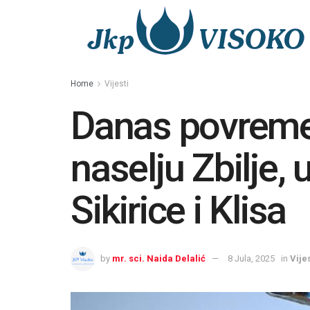
Home
Vijesti
Danas povremen
naselju Zbilje, 
Sikirice i Klisa
by
mr. sci. Naida Delalić
8 Jula, 2025
in
Vijes