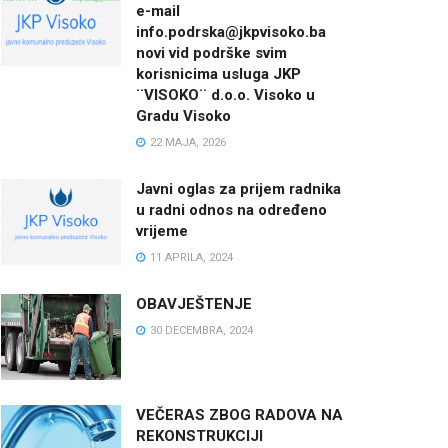
e-mail
info.podrska@jkpvisoko.ba
novi vid podrške svim
korisnicima usluga JKP
¨VISOKO¨ d.o.o. Visoko u
Gradu Visoko
22 MAJA, 2026
Javni oglas za prijem radnika
u radni odnos na određeno
vrijeme
11 APRILA, 2024
OBAVJEŠTENJE
30 DECEMBRA, 2024
VEČERAS ZBOG RADOVA NA
REKONSTRUKCIJI