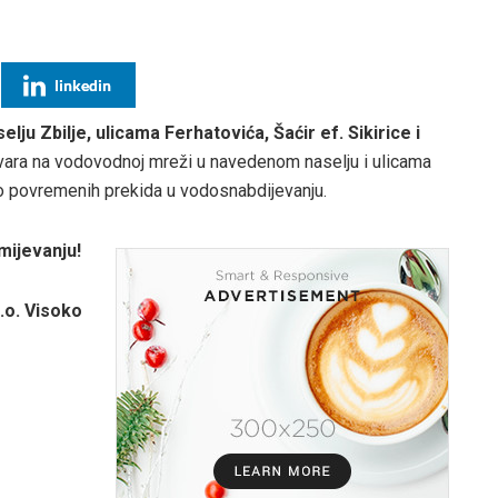
linkedin
elju Zbilje, ulicama Ferhatovića, Šaćir ef. Sikirice i
 kvara na vodovodnoj mreži u navedenom naselju i ulicama
do povremenih prekida u vodosnabdijevanju.
mijevanju!
.o. Visoko