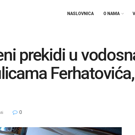
NASLOVNICA
O NAMA
V
i prekidi u vodosn
ulicama Ferhatovića,
0
ti