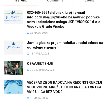
Trending
Comments
Latest
032/465-999 telefonski broj i e-mail
info.podrska@jkpvisoko.ba novi vid podrške
svim korisnicima usluga JKP ¨VISOKO¨ d.o.o.
Visoko u Gradu Visoko
22 MAJA, 2026
Javni oglas za prijem radnika u radni odnos na
određeno vrijeme
11 APRILA, 2024
OBAVJEŠTENJE
30 DECEMBRA, 2024
VEČERAS ZBOG RADOVA NA REKONSTRUKCIJI
VODOVODNE MREŽE U ULICI KRALJA TVRTKA
VIŠE ULICA BEZ VODE
12 MAJA, 2026