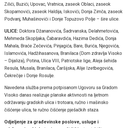
Zilići, Buzići, Upovac, Vratnica, zaseok Oblaci, zaseok
Skoparnovići, zaseok Haldija, Iskovići, Donja Zimča, zaseok
Podvanj, Muhašinovići i Donje Topuzovo Polje – šire ulice.
ULICE:
Doktora Džananovića, Šadrvanska, Delahmetovića,
Mehmeda Skopljaka, Čabaravdića, Hazima Dedića, Donja
Mahala, Braće Zečevića, Pinjagića, Bare, Burića, Njegovića,
Islamovića, Hadžihasanova, Branilaca (Dom zdravlja Visoko
– Dijaliza), Potina, Ulica VIII, Patriotske lige, Aleja šehida
Resula, Musala, Branilaca, Čaršijska, Alije Izetbegovića,
Čekrečije i Donje Rosulje.
Navedena služba prema potpisanom Ugovoru sa Gradom
Visoko danas realizuje planske aktivnosti na ljetnom
održavanju gradskih ulica i trotoara, ručno i mašinsko
čišćenje ulica, te ručno čišćenje pješačkih staza.
Odjeljenje za građevinske poslove, usluge i