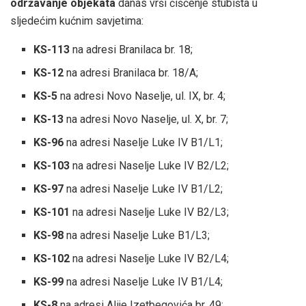
održavanje objekata
danas vrši čišćenje stubišta u
sljedećim kućnim savjetima:
KS-113
na adresi Branilaca br. 18;
KS-12
na adresi Branilaca br. 18/A;
KS-5
na adresi Novo Naselje, ul. IX, br. 4;
KS-13
na adresi Novo Naselje, ul. X, br. 7;
KS-96
na adresi Naselje Luke IV B1/L1;
KS-103
na adresi Naselje Luke IV B2/L2;
KS-97
na adresi Naselje Luke IV B1/L2;
KS-101
na adresi Naselje Luke IV B2/L3;
KS-98
na adresi Naselje Luke B1/L3;
KS-102
na adresi Naselje Luke IV B2/L4;
KS-99
na adresi Naselje Luke IV B1/L4;
KS-8
na adresi Alije Izetbegovića br. 49;