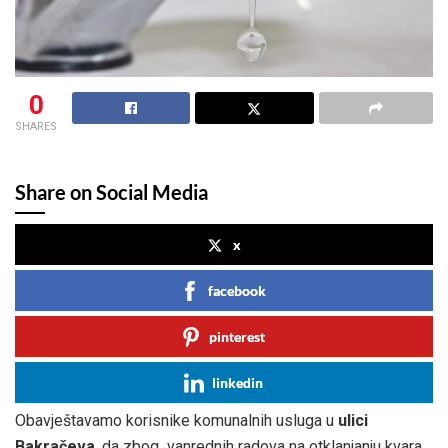
0
SHARES
Share on Social Media
x
facebook
pinterest
linkedin
Obavještavamo korisnike komunalnih usluga u
ulici
Bakračeva
, da zbog vanrednih radova na otklanjanju kvara