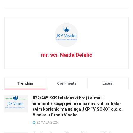
mr. sci. Naida Delalić
Trending
Comments
Latest
032/465-999 telefonski broj i e-mail
info.podrska@jkpvisoko.ba novi vid podrške
svim korisnicima usluga JKP ¨VISOKO¨ d.o.o.
Visoko u Gradu Visoko
22 MAJA, 2026