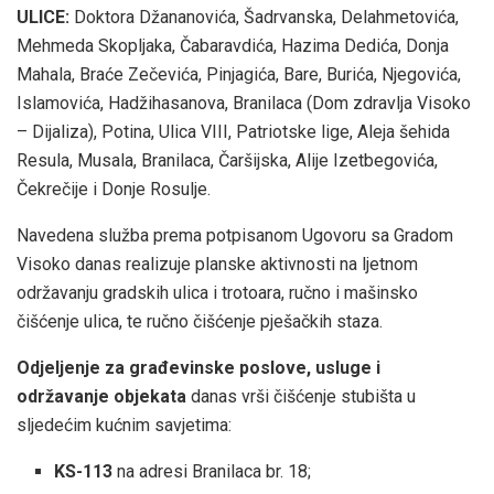
ULICE:
Doktora Džananovića, Šadrvanska, Delahmetovića,
Mehmeda Skopljaka, Čabaravdića, Hazima Dedića, Donja
Mahala, Braće Zečevića, Pinjagića, Bare, Burića, Njegovića,
Islamovića, Hadžihasanova, Branilaca (Dom zdravlja Visoko
– Dijaliza), Potina, Ulica VIII, Patriotske lige, Aleja šehida
Resula, Musala, Branilaca, Čaršijska, Alije Izetbegovića,
Čekrečije i Donje Rosulje.
Navedena služba prema potpisanom Ugovoru sa Gradom
Visoko danas realizuje planske aktivnosti na ljetnom
održavanju gradskih ulica i trotoara, ručno i mašinsko
čišćenje ulica, te ručno čišćenje pješačkih staza.
Odjeljenje za građevinske poslove, usluge i
održavanje objekata
danas vrši čišćenje stubišta u
sljedećim kućnim savjetima:
KS-113
na adresi Branilaca br. 18;