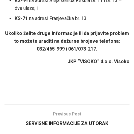
KS-44
na adresi Aleja šehida Resula br. 11 i br. 13 –
dva ulaza; i
KS-71
na adresi Franjevačka br. 13.
Ukoliko želite druge informacije ili da prijavite problem
to možete uraditi na dežurne brojeve telefona:
032/465-999 i 061/073-217.
JKP “VISOKO“ d.o.o. Visoko
Previous Post
SERVISNE INFORMACIJE ZA UTORAK