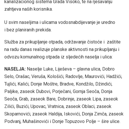
kanalizacionog sistema Grada Visoko, te na rješavanju
zahtjeva naših korisnika.
U svim naseljima i ulicama vodosnabdijevanje je uredno
i bez planiranih prekida.
Služba za prikupljanje otpada, održavanje čistoće i zaštite
na radu danas realizuje planske aktivnosti na prikupljanju i
odvozu komunalnog otpada iz sljedećih naselja i ulica:
NASELJA:
Naselje Luke, Liješeva – glavna ulica, Dobro
Selo, Orašac, Veruša, Kološići, Radovlje, Maurovići, Hadžići,
Tujlići, Kalići, Donje Moštre, Bradve, Kondžilo, Džindići,
Paljike, zaseok Dubovi, Porječani, Gornja Seoča, Donja
Seoča, Grab, zaseok Bare, Dobrinje, zaseok Lipa, zaseok
Zilići, Buzići, Upovac, Vratnica, zaseok Oblaci, zaseok
Skoparnovići, zaseok Haldija, Iskovići, Donja Zimča, zaseok
Podvanj, Muhašinovići i Donje Topuzovo Polje – šire ulice.