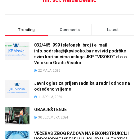
Trending
Comments
Latest
032/465-999 telefonski broj i e-mail
info.podrska@jkpvisoko.ba novi vid podrške
svim korisnicima usluga JKP ¨VISOKO¨ d.o.o.
Visoko u Gradu Visoko
22 MAJA, 2026
Javni oglas za prijem radnika u radni odnos na
određeno vrijeme
11 APRILA, 2024
OBAVJEŠTENJE
30 DECEMBRA, 2024
VEČERAS ZBOG RADOVA NA REKONSTRUKCIJI