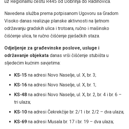
uz Regionalnu cestu R445 od Dobrinja do Radinovića.
Navedena služba prema potpisanom Ugovoru sa Gradom
Visoko danas realizuje planske aktivnosti na ljetnom
održavanju gradskih ulica i trotoara, ručno i mašinsko
čišćenje ulica, te ručno čišćenje pješačkih staza.
Odjeljenje za građevinske poslove, usluge i
održavanje objekata
danas vrši čišćenje stubišta u
sljedećim kućnim savjetima:
KS-15
na adresi Novo Naselje, ul. X, br. 3;
KS-16
na adresi Novo Naselje, ul. X, br. 1;
KS-48
na adresi Novo Naselje, ul. X, br. 2, br. 4 i br. 6 –
tri ulaza;
KS-10
na adresi Čekrekčije br. 2/1 i br. 2/2 – dva ulaza;
KS-69
na adresi Musala br. 17 i br. 19 – dva ulaza;