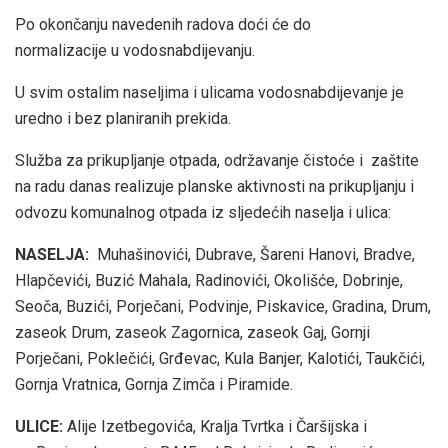
Po okončanju navedenih radova doći će do
normalizacije u vodosnabdijevanju.
U svim ostalim naseljima i ulicama vodosnabdijevanje je
uredno i bez planiranih prekida.
Služba za prikupljanje otpada, održavanje čistoće i zaštite
na radu danas realizuje planske aktivnosti na prikupljanju i
odvozu komunalnog otpada iz sljedećih naselja i ulica:
NASELJA:
Muhašinovići, Dubrave, Šareni Hanovi, Bradve,
Hlapčevići, Buzić Mahala, Radinovići, Okolišće, Dobrinje,
Seoča, Buzići, Porječani, Podvinje, Piskavice, Gradina, Drum,
zaseok Drum, zaseok Zagornica, zaseok Gaj, Gornji
Porječani, Poklečići, Grđevac, Kula Banjer, Kalotići, Taukčići,
Gornja Vratnica, Gornja Zimča i Piramide.
ULICE:
Alije Izetbegovića, Kralja Tvrtka i Čaršijska i