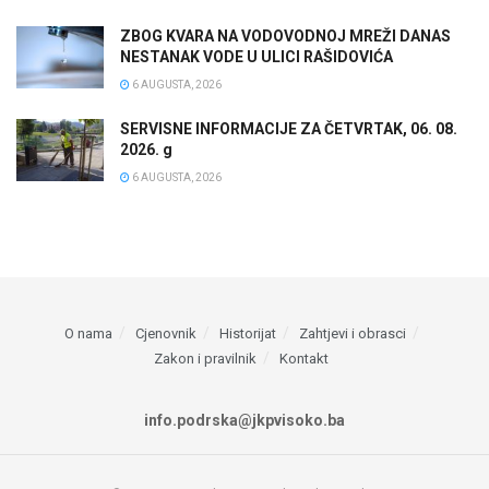
ZBOG KVARA NA VODOVODNOJ MREŽI DANAS
NESTANAK VODE U ULICI RAŠIDOVIĆA
6 AUGUSTA, 2026
SERVISNE INFORMACIJE ZA ČETVRTAK, 06. 08.
2026. g
6 AUGUSTA, 2026
O nama
Cjenovnik
Historijat
Zahtjevi i obrasci
Zakon i pravilnik
Kontakt
info.podrska@jkpvisoko.ba