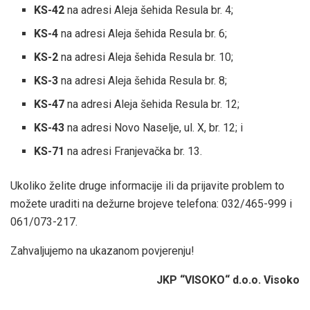
KS-42
na adresi Aleja šehida Resula br. 4;
KS-4
na adresi Aleja šehida Resula br. 6;
KS-2
na adresi Aleja šehida Resula br. 10;
KS-3
na adresi Aleja šehida Resula br. 8;
KS-47
na adresi Aleja šehida Resula br. 12;
KS-43
na adresi Novo Naselje, ul. X, br. 12; i
KS-71
na adresi Franjevačka br. 13.
Ukoliko želite druge informacije ili da prijavite problem to
možete uraditi na dežurne brojeve telefona: 032/465-999 i
061/073-217.
Zahvaljujemo na ukazanom povjerenju!
JKP “VISOKO“ d.o.o. Visoko