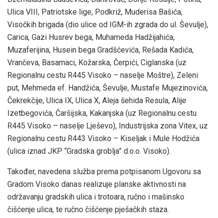
Ulica VIII, Patriotske lige, Podkriž, Muderisa Bašića,
Visočkih brigada (dio ulice od IGM-ih zgrada do ul. Ševulje),
Carica, Gazi Husrev bega, Muhameda Hadžijahića,
Muzaferijina, Husein bega Gradšćevića, Rešada Kadića,
Vrančeva, Basamaci, Kožarska, Čerpići, Ciglanska (uz
Regionalnu cestu R445 Visoko – naselje Moštre), Zeleni
put, Mehmeda ef. Handžića, Ševulje, Mustafe Mujezinovića,
Čekrekčije, Ulica IX, Ulica X, Aleja šehida Resula, Alije
Izetbegovića, Čaršijska, Kakanjska (uz Regionalnu cestu
R445 Visoko – naselje Lješevo), Industrijska zona Vitex, uz
Regionalnu cestu R443 Visoko – Kiseljak i Mule Hodžića
(ulica iznad JKP “Gradska groblja” d.o.o. Visoko).
Također, navedena služba prema potpisanom Ugovoru sa
Gradom Visoko danas realizuje planske aktivnosti na
održavanju gradskih ulica i trotoara, ručno i mašinsko
čišćenje ulica, te ručno čišćenje pješačkih staza.