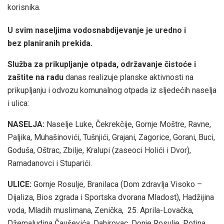
korisnika.
U svim naseljima vodosnabdijevanje je uredno i
bez planiranih prekida.
Služba za prikupljanje otpada, održavanje čistoće i
zaštite na radu
danas realizuje planske aktivnosti na
prikupljanju i odvozu komunalnog otpada iz sljedećih naselja
i ulica:
NASELJA:
Naselje Luke, Čekrekčije, Gornje Moštre, Ravne,
Paljika, Muhašinovići, Tušnjići, Grajani, Zagorice, Gorani, Buci,
Goduša, Oštrac, Zbilje, Kralupi (zaseoci Holići i Dvor),
Ramadanovci i Stuparići.
ULICE:
Gornje Rosulje, Branilaca (Dom zdravlja Visoko –
Dijaliza, Bios zgrada i Sportska dvorana Mladost), Hadžijina
voda, Mladih muslimana, Zenička, 25. Aprila-Lovačka,
Džemaludina Čauševića, Dahirovac, Donje Rosulje, Potina,