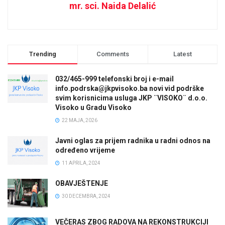
mr. sci. Naida Delalić
Trending
Comments
Latest
032/465-999 telefonski broj i e-mail
info.podrska@jkpvisoko.ba novi vid podrške
svim korisnicima usluga JKP ¨VISOKO¨ d.o.o.
Visoko u Gradu Visoko
22 MAJA, 2026
Javni oglas za prijem radnika u radni odnos na
određeno vrijeme
11 APRILA, 2024
OBAVJEŠTENJE
30 DECEMBRA, 2024
VEČERAS ZBOG RADOVA NA REKONSTRUKCIJI