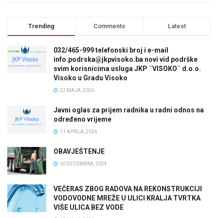
Trending
Comments
Latest
032/465-999 telefonski broj i e-mail
info.podrska@jkpvisoko.ba novi vid podrške
svim korisnicima usluga JKP ¨VISOKO¨ d.o.o.
Visoko u Gradu Visoko
22 MAJA, 2026
Javni oglas za prijem radnika u radni odnos na
određeno vrijeme
11 APRILA, 2024
OBAVJEŠTENJE
30 DECEMBRA, 2024
VEČERAS ZBOG RADOVA NA REKONSTRUKCIJI
VODOVODNE MREŽE U ULICI KRALJA TVRTKA
VIŠE ULICA BEZ VODE