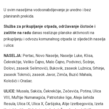
U svim naseljima vodosnabdijevanje je uredno i bez
planiranih prekida.
Služba za prikupljanje otpada, održavanje čistoće i
zaštite na radu
danas realizuje planske aktivnosti na
prikupljanju i odvozu komunalnog otpada iz sljedećih naselja
i ulica:
NASELJA:
Pertac, Novo Naselje, Naselje Luke, Klisa,
Čekrekčije, Veliko Čajno, Malo Čajno, Podvinci, Šošnje,
Dolovi, zaseok Selimovići, Bukovik, zaseok Lužnica, Srhinje,
zaseok Tokmići, zaseok Javor, Zimča, Buzić Mahala,
Kološići i Orašac.
ULICE:
Musala, Sakića, Čekrekčije, Zečevića, Potina, Ulica
VIII, Muftije Numanagića, Patriotske lige, Aleja šehida
Resula, Ulica IX, Ulica X, Čaršijska, Alije Izetbegovića, Izeta