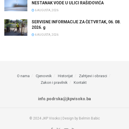
NESTANAK VODE U ULICI RAŠIDOVIĆA
6 AUGUSTA, 2026
SERVISNE INFORMACIJE ZA ČETVRTAK, 06. 08.
2026. g
6 AUGUSTA, 2026
O nama
Cjenovnik
Historijat
Zahtjevi i obrasci
Zakon i pravilnik
Kontakt
info.podrska@jkpvisoko.ba
© 2024 JKP Visoko | Design by Belmin Babic