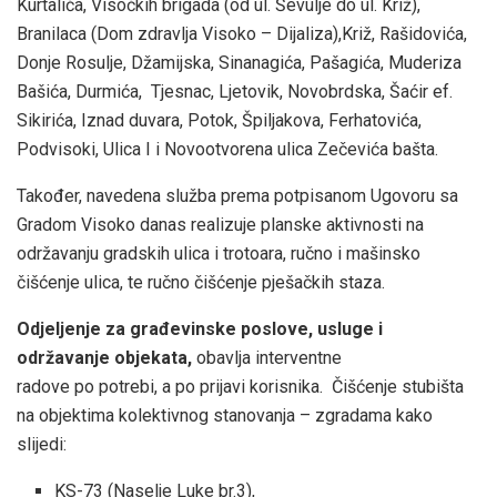
Kurtalića, Visočkih brigada (od ul. Ševulje do ul. Križ),
Branilaca (Dom zdravlja Visoko – Dijaliza),Križ, Rašidovića,
Donje Rosulje, Džamijska, Sinanagića, Pašagića, Muderiza
Bašića, Durmića, Tjesnac, Ljetovik, Novobrdska, Šaćir ef.
Sikirića, Iznad duvara, Potok, Špiljakova, Ferhatovića,
Podvisoki, Ulica I i Novootvorena ulica Zečevića bašta.
Također, navedena služba prema potpisanom Ugovoru sa
Gradom Visoko danas realizuje planske aktivnosti na
održavanju gradskih ulica i trotoara, ručno i mašinsko
čišćenje ulica, te ručno čišćenje pješačkih staza.
Odjeljenje za građevinske poslove, usluge i
održavanje objekata,
obavlja interventne
radove po potrebi, a po prijavi korisnika.
Čišćenje stubišta
na objektima kolektivnog stanovanja – zgradama kako
slijedi:
KS-73 (Naselje Luke br.3),