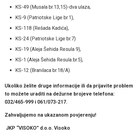
KS-49 (Musala br.13,15)-dva ulaza,
KS-9 (Patriotske Lige br.1),
KS-118 (Rešada Kadića),
KS-24 (Patriotske Lige br.7)
KS-19 (Aleja Šehida Resula 9),
KS-1 (Aleja Šehida Resula br.5),
KS-12 (Branilaca br.18/A).
Ukoliko želite druge informacije ili da prijavite problem
to možete uraditi na dežurne brojeve telefona:
032/465-999 i 061/073-217.
Zahvaljujemo na ukazanom povjerenju!
JKP “VISOKO” d.o.o. Visoko