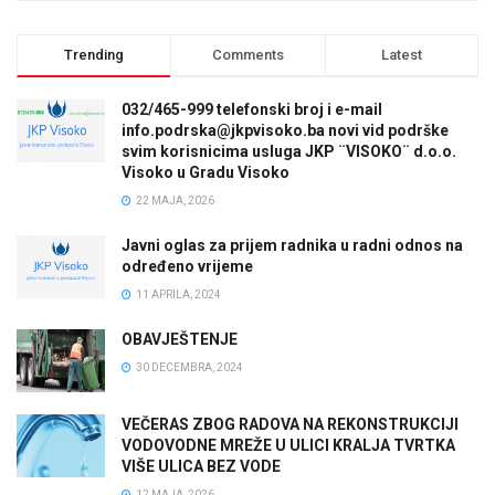
Trending
Comments
Latest
032/465-999 telefonski broj i e-mail
info.podrska@jkpvisoko.ba novi vid podrške
svim korisnicima usluga JKP ¨VISOKO¨ d.o.o.
Visoko u Gradu Visoko
22 MAJA, 2026
Javni oglas za prijem radnika u radni odnos na
određeno vrijeme
11 APRILA, 2024
OBAVJEŠTENJE
30 DECEMBRA, 2024
VEČERAS ZBOG RADOVA NA REKONSTRUKCIJI
VODOVODNE MREŽE U ULICI KRALJA TVRTKA
VIŠE ULICA BEZ VODE
12 MAJA, 2026