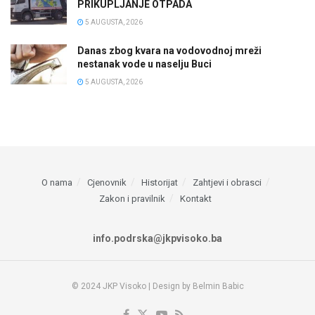
PRIKUPLJANJE OTPADA
5 AUGUSTA, 2026
Danas zbog kvara na vodovodnoj mreži
nestanak vode u naselju Buci
5 AUGUSTA, 2026
O nama
Cjenovnik
Historijat
Zahtjevi i obrasci
Zakon i pravilnik
Kontakt
info.podrska@jkpvisoko.ba
© 2024 JKP Visoko | Design by Belmin Babic