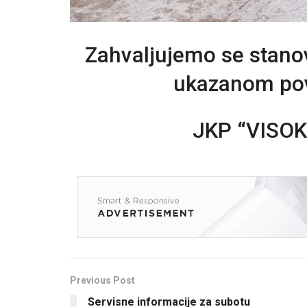
Zahvaljujemo se stanov
ukazanom povj
JKP “VISOKO
Previous Post
Servisne informacije za subotu