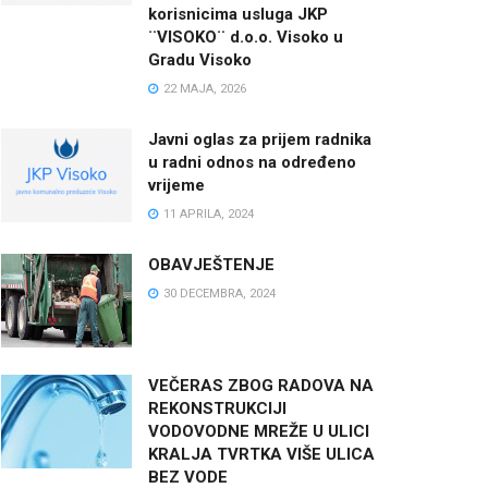
korisnicima usluga JKP
¨VISOKO¨ d.o.o. Visoko u
Gradu Visoko
22 MAJA, 2026
Javni oglas za prijem radnika
u radni odnos na određeno
vrijeme
11 APRILA, 2024
OBAVJEŠTENJE
30 DECEMBRA, 2024
VEČERAS ZBOG RADOVA NA
REKONSTRUKCIJI
VODOVODNE MREŽE U ULICI
KRALJA TVRTKA VIŠE ULICA
BEZ VODE