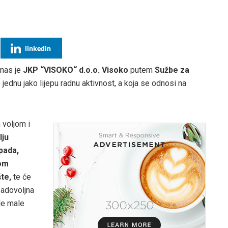
linkedin
anas je
JKP “VISOKO“ d.o.o. Visoko
putem
Sužbe za
 jednu jako lijepu radnu aktivnost, a koja se odnosi na
 voljom i
lju
tpada,
nom
šte,
te će
 zadovoljna
le male