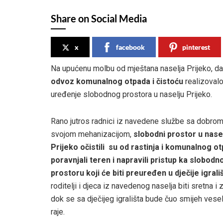
Share on Social Media
x
facebook
pinterest
Na upućenu molbu od mještana naselja Prijeko, d
odvoz komunalnog otpada i čistoću
realizovalo
uređenje slobodnog prostora u naselju Prijeko.
Rano jutros radnici iz navedene službe sa dobrom
svojom mehanizacijom,
slobodni prostor u nase
Prijeko očistili su od rastinja i komunalnog o
poravnjali teren i napravili pristup ka slobod
prostoru koji će biti preuređen u dječije igrali
roditelji i djeca iz navedenog naselja biti sretna i
dok se sa dječijeg igrališta bude čuo smijeh vese
raje.