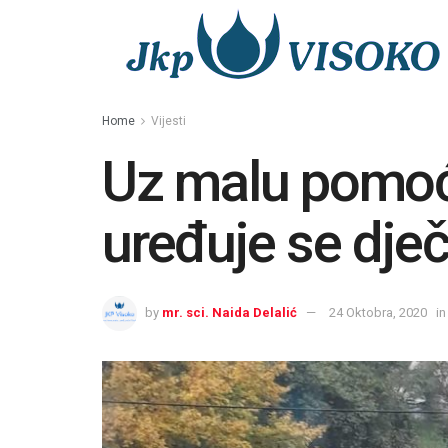
Home
Vijesti
Uz malu pomoć
uređuje se dječi
by
mr. sci. Naida Delalić
24 Oktobra, 2020
in