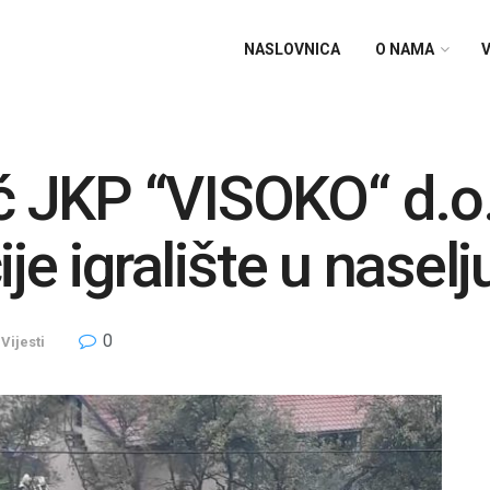
NASLOVNICA
O NAMA
V
 JKP “VISOKO“ d.o.
je igralište u naselj
0
Vijesti