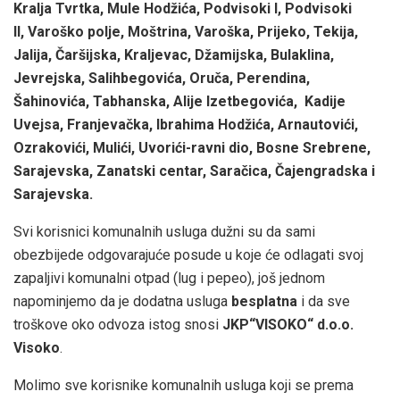
Kralja Tvrtka, Mule Hodžića, Podvisoki I, Podvisoki
II, Varoško polje, Moštrina, Varoška, Prijeko, Tekija,
Jalija, Čaršijska, Kraljevac, Džamijska, Bulaklina,
Jevrejska, Salihbegovića, Oruča, Perendina,
Šahinovića, Tabhanska, Alije Izetbegovića, Kadije
Uvejsa, Franjevačka, Ibrahima Hodžića, Arnautovići,
Ozrakovići, Mulići, Uvorići-ravni dio, Bosne Srebrene,
Sarajevska, Zanatski centar, Saračica, Čajengradska i
Sarajevska.
Svi korisnici komunalnih usluga dužni su da sami
obezbijede odgovarajuće posude u koje će odlagati svoj
zapaljivi komunalni otpad (lug i pepeo), još jednom
napominjemo da je dodatna usluga
besplatna
i da sve
troškove oko odvoza istog snosi
JKP“VISOKO“ d.o.o.
Visoko
.
Molimo sve korisnike komunalnih usluga koji se prema