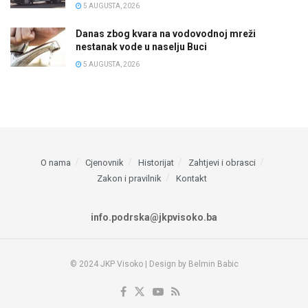
5 AUGUSTA, 2026
Danas zbog kvara na vodovodnoj mreži
nestanak vode u naselju Buci
5 AUGUSTA, 2026
O nama
Cjenovnik
Historijat
Zahtjevi i obrasci
Zakon i pravilnik
Kontakt
info.podrska@jkpvisoko.ba
© 2024 JKP Visoko | Design by Belmin Babic