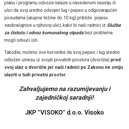
planu i programu odvoza nalaze u navedenom naselju ili
ulici da svoj uredno odvojen lug i pepeo u odgovarajućim
posudama (ukupne težine do 10 kg) približe pojasu
saobraćajnice u njihovoj ulici, kako bi naši radnici iz
Službe
za čistoću i odvoz
komunalnog otpada
bez problema
mogli odvući isti.
Također, molimo sve korisnike da svoj pepeo i lug uredno
odložen iznesu iz svojih privatnih prostora (dvorišta)
pred
svoj ulaz u dvorište
jer
naši radnici po Zakonu ne smiju
ulaziti u tuđi privatni prostor
.
Zahvaljujemo na razumijevanju i
zajedničkoj saradnji!
JKP “VISOKO“ d.o.o. Visoko