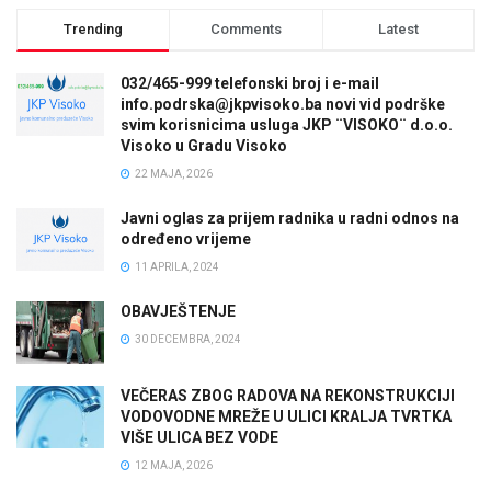
Trending
Comments
Latest
032/465-999 telefonski broj i e-mail
info.podrska@jkpvisoko.ba novi vid podrške
svim korisnicima usluga JKP ¨VISOKO¨ d.o.o.
Visoko u Gradu Visoko
22 MAJA, 2026
Javni oglas za prijem radnika u radni odnos na
određeno vrijeme
11 APRILA, 2024
OBAVJEŠTENJE
30 DECEMBRA, 2024
VEČERAS ZBOG RADOVA NA REKONSTRUKCIJI
VODOVODNE MREŽE U ULICI KRALJA TVRTKA
VIŠE ULICA BEZ VODE
12 MAJA, 2026