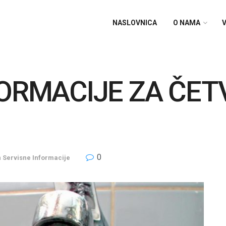
NASLOVNICA
O NAMA
V
FORMACIJE ZA ČET
0
n
Servisne Informacije