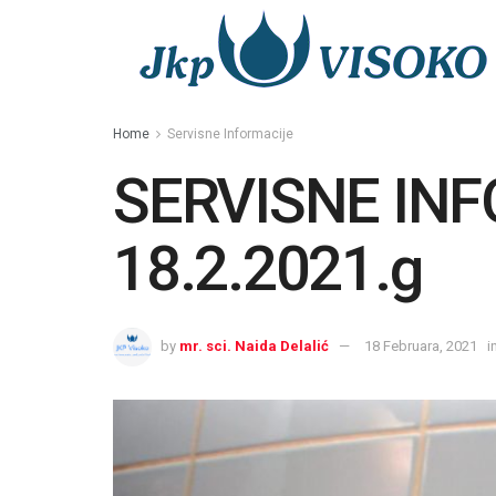
Home
Servisne Informacije
SERVISNE IN
18.2.2021.g
by
mr. sci. Naida Delalić
18 Februara, 2021
i