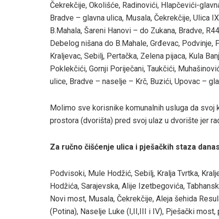
Čekrekčije, Okolišće, Radinovići, Hlapčevići-glavna
Bradve – glavna ulica, Musala, Čekrekčije, Ulica IX 
B.Mahala, Šareni Hanovi – do Zukana, Bradve, R4
Debelog nišana do B.Mahale, Grđevac, Podvinje, P
Kraljevac­­­, Sebilj, Pertačka, Zelena pijaca, Kula Banj
Poklekčići, Gornji Poriječani, Taukčići, Muhašinov
ulice, Bradve – naselje – Krč, Buzići, Upovac – gla
Molimo sve korisnike komunalnih usluga da svoj k
prostora (dvorišta) pred svoj ulaz u dvorište jer ra
Za ručno čišćenje ulica i pješačkih staza danas
Podvisoki, Mule Hodžić, Sebilj, Kralja Tvrtka, Kralj
Hodžića, Sarajevska, Alije Izetbegovića, Tabhanska
Novi most, Musala, Čekrekčije, Aleja šehida Resula,
(Potina), Naselje Luke (I,II,III i IV), Pješački mos