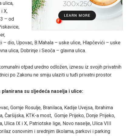
 ulica,
i X,
43 – od
iskavice,
er,
ići – dio, Upovac, B.Mahala – uske ulice, Hlapčevići – uske
vna ulica, Dobrinje i Seoča – glavna ulica.
omunalni otpad uredno odložen, iznesu iz svojih privatnih
dnici po Zakonu ne smiju ulaziti u tuđi privatni prostor.
 planirana su sljedeća naselja i ulice:
evac, Gornje Rosulje, Branilaca, Kadije Uvejsa, Ibrahima
, Čaršijska, KTK-a most, Gornje Prijeko, Donje Prijeko,
 Ulica IX i X, Patriotske lige, Novo naselje, Ulica VIII
t, prilaz osnovnim i srednjim školama, parkovi i parking