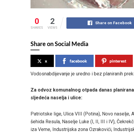
0
2
Share on Facebook
SHARES
VIEWS
Share on Social Media
x
facebook
pinterest
Vodosnabdijevanje je uredno i bez planiranih prek
Za odvoz komunalnog otpada danas planirana
sljedeća naselja i ulice:
Patriotske lige, Ulica VIII (Potina), Novo naselje, A
šehida Resula, Naselje Luke (I, II, III i IV), Čekrekč
iza Veme, Industrijska zona Ozrakovići, Industrij