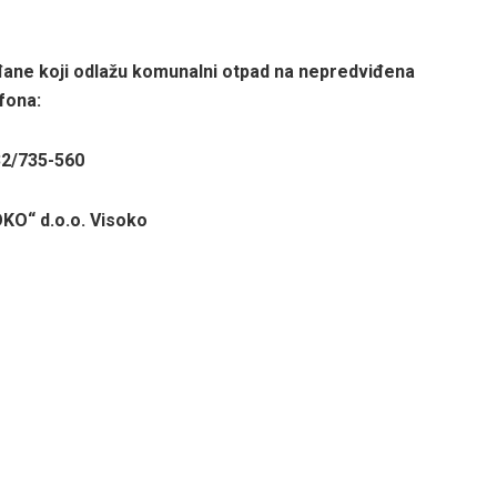
rađane koji odlažu komunalni otpad na nepredviđena
fona:
2/735-560
KO“ d.o.o. Visoko