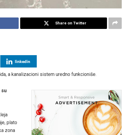
Share on Twitter
linkedin
ida, a kanalizacioni sistem uredno funkcioniše.
 su
leja
ije, plato
ska zona