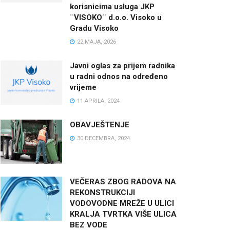
korisnicima usluga JKP
¨VISOKO¨ d.o.o. Visoko u
Gradu Visoko
22 MAJA, 2026
Javni oglas za prijem radnika
u radni odnos na određeno
vrijeme
11 APRILA, 2024
OBAVJEŠTENJE
30 DECEMBRA, 2024
VEČERAS ZBOG RADOVA NA
REKONSTRUKCIJI
VODOVODNE MREŽE U ULICI
KRALJA TVRTKA VIŠE ULICA
BEZ VODE