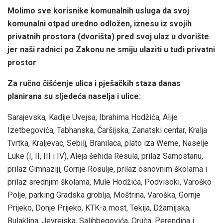
Molimo sve korisnike komunalnih usluga da svoj
komunalni otpad uredno odložen, iznesu iz svojih
privatnih prostora (dvorišta) pred svoj ulaz u dvorište
jer naši radnici po Zakonu ne smiju ulaziti u tuđi privatni
prostor
.
Za ručno čišćenje ulica i pješačkih staza danas
planirana su sljedeća naselja i ulice:
Sarajevska, Kadije Uvejsa, Ibrahima Hodžića, Alije
Izetbegovića, Tabhanska, Čaršijska, Zanatski centar, Kralja
Tvrtka, Kraljevac, Sebilj, Branilaca, plato iza Weme, Naselje
Luke (I, II, III i IV), Aleja šehida Resula, prilaz Samostanu,
prilaz Gimnaziji, Gornje Rosulje, prilaz osnovnim školama i
prilaz srednjim školama, Mule Hodžića, Podvisoki, Varoško
Polje, parking Gradska groblja, Moštrina, Varoška, Gornje
Prijeko, Donje Prijeko, KTK-a most, Tekija, Džamijska,
Bulaklina, Jevrejska, Salihbegovića, Oruča, Perendina i