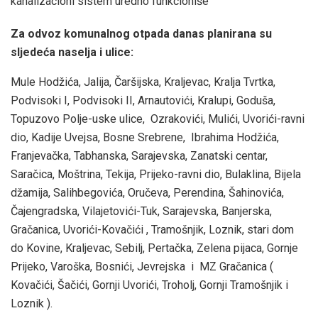
kanalizacioni sistem uredno funkcioniše
Za odvoz komunalnog otpada danas planirana su
sljedeća naselja i ulice:
Mule Hodžića, Jalija, Čaršijska, Kraljevac, Kralja Tvrtka,
Podvisoki I, Podvisoki II, Arnautovići, Kralupi, Goduša,
Topuzovo Polje-uske ulice, Ozrakovići, Mulići, Uvorići-ravni
dio, Kadije Uvejsa, Bosne Srebrene, Ibrahima Hodžića,
Franjevačka, Tabhanska, Sarajevska, Zanatski centar,
Saračica, Moštrina, Tekija, Prijeko-ravni dio, Bulaklina, Bijela
džamija, Salihbegovića, Oručeva, Perendina, Šahinovića,
Čajengradska, Vilajetovići-Tuk, Sarajevska, Banjerska,
Gračanica, Uvorići-Kovačići , Tramošnjik, Loznik, stari dom
do Kovine, Kraljevac, Sebilj, Pertačka, Zelena pijaca, Gornje
Prijeko, Varoška, Bosnići, Jevrejska i MZ Gračanica (
Kovačići, Šačići, Gornji Uvorići, Troholj, Gornji Tramošnjik i
Loznik ).