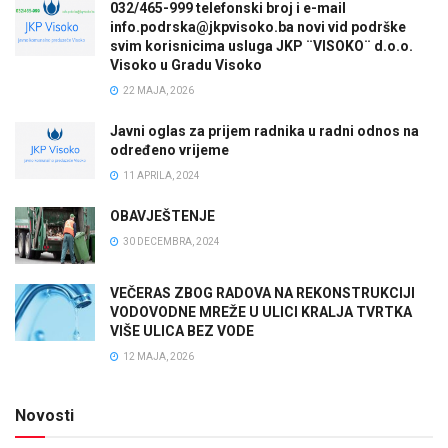
032/465-999 telefonski broj i e-mail
info.podrska@jkpvisoko.ba novi vid podrške
svim korisnicima usluga JKP ¨VISOKO¨ d.o.o.
Visoko u Gradu Visoko
22 MAJA, 2026
Javni oglas za prijem radnika u radni odnos na
određeno vrijeme
11 APRILA, 2024
OBAVJEŠTENJE
30 DECEMBRA, 2024
VEČERAS ZBOG RADOVA NA REKONSTRUKCIJI
VODOVODNE MREŽE U ULICI KRALJA TVRTKA
VIŠE ULICA BEZ VODE
12 MAJA, 2026
Novosti