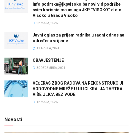
info.podrska@jkpvisoko.ba novi vid podrške
svim korisnicima usluga JKP ¨VISOKO¨ d.o.o.
Visoko u Gradu Visoko
22 MAJA, 2026
Javni oglas za prijem radnika u radni odnos na
određeno vrijeme
11 APRILA, 2024
OBAVJEŠTENJE
30 DECEMBRA, 2024
VEČERAS ZBOG RADOVA NA REKONSTRUKCIJI
VODOVODNE MREŽE U ULICI KRALJA TVRTKA
VIŠE ULICA BEZ VODE
12 MAJA, 2026
Novosti