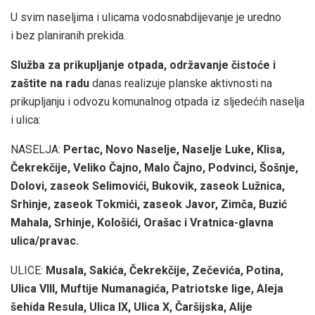
U svim naseljima i ulicama vodosnabdijevanje je uredno
i bez planiranih prekida.
Služba za prikupljanje otpada, održavanje čistoće i
zaštite na radu
danas realizuje planske aktivnosti na
prikupljanju i odvozu komunalnog otpada iz sljedećih naselja
i ulica:
NASELJA:
Pertac, Novo Naselje, Naselje Luke, Klisa,
Čekrekčije, Veliko Čajno, Malo Čajno, Podvinci, Šošnje,
Dolovi, zaseok Selimovići, Bukovik, zaseok Lužnica,
Srhinje, zaseok Tokmići, zaseok Javor, Zimča, Buzić
Mahala, Srhinje, Kološići, Orašac i Vratnica-glavna
ulica/pravac.
ULICE:
Musala, Sakića, Čekrekčije, Zečevića, Potina,
Ulica VIII, Muftije Numanagića, Patriotske lige, Aleja
šehida Resula, Ulica IX, Ulica X, Čaršijska, Alije