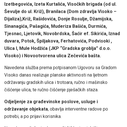
Izetbegovića, Izeta Kurtalića, Visočkih brigada (od ul.
Ševulje do ul. Križ), Branilaca (Dom zdravlja Visoko –
Dijaliza),Križ, Rašidovića, Donje Rosulje, Džamijska,
Sinanagića, Pašagića, Muderiza Bašića, Durmića,
Tjesnac, Ljetovik, Novobrdska, Šaćir ef. Sikirića, Iznad
duvara, Potok, Špiljakova, Ferhatovića, Podvisoki ,
Ulica I, Mule Hodžića (JKP “Gradska groblja” d.o.o.
Visoko) i Novootvorena ulica Zečevića bašta.
Navedena služba prema potpisanom Ugovoru sa Gradom
Visoko danas realizuje planske aktivnosti na ljetnom
održavanju gradskih ulica i trotoara, ručno i mašinsko
čišćenje ulica, te ručno čišćenje pješačkih staza.
Odjeljenje za građevinske poslove, usluge i
održavanje objekata
, obavlja interventne radove po
potrebi, a po prijavi korisnika.