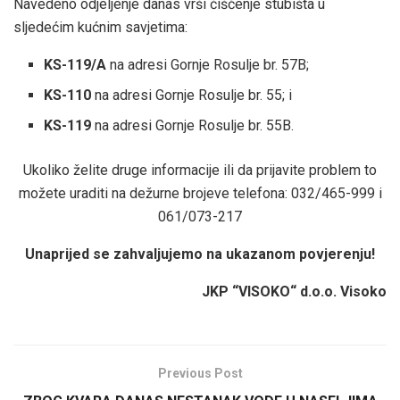
Navedeno odjeljenje danas vrši čišćenje stubišta u
sljedećim kućnim savjetima:
KS-119/A
na adresi Gornje Rosulje br. 57B;
KS-110
na adresi Gornje Rosulje br. 55; i
KS-119
na adresi Gornje Rosulje br. 55B.
Ukoliko želite druge informacije ili da prijavite problem to
možete uraditi na dežurne brojeve telefona: 032/465-999 i
061/073-217
Unaprijed se zahvaljujemo na ukazanom povjerenju!
JKP “VISOKO“ d.o.o. Visoko
Previous Post