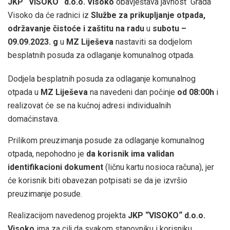
JKP “VISOKO“ d.o.o. Visoko
obavještava javnost Grada
Visoko da će radnici iz
Službe za prikupljanje otpada,
održavanje čistoće i zaštitu na radu
u
subotu –
09.09.2023. g
u
MZ Liješeva
nastaviti sa dodjelom
besplatnih posuda za odlaganje komunalnog otpada.
Dodjela besplatnih posuda za odlaganje komunalnog
otpada u
MZ
Liješeva
na navedeni dan počinje
od 08:00h
i
realizovat će se na kućnoj adresi individualnih
domaćinstava.
Prilikom preuzimanja posude za odlaganje komunalnog
otpada, nepohodno je
da korisnik ima validan
identifikacioni dokument
(ličnu kartu nosioca računa), jer
će korisnik biti obavezan potpisati se da je izvršio
preuzimanje posude.
Realizacijom navedenog projekta
JKP “VISOKO“ d.o.o.
Visoko
ima za cilj da svakom stanovniku i korisniku