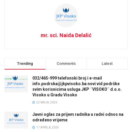
mr. sci. Naida Delalić
Trending
Comments
Latest
032/465-999 telefonski broj i e-mail
info.podrska@jkpvisoko.ba novi vid podrške
svim korisnicima usluga JKP ¨VISOKO¨ d.o.o.
Visoko u Gradu Visoko
22 MAJA, 2026
Javni oglas za prijem radnika u radni odnos na
određeno vrijeme
11 APRILA, 2024