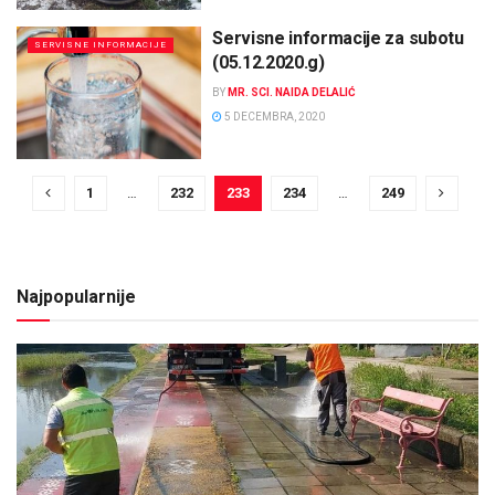
Servisne informacije za subotu
SERVISNE INFORMACIJE
(05.12.2020.g)
BY
MR. SCI. NAIDA DELALIĆ
5 DECEMBRA, 2020
1
…
232
233
234
…
249
Najpopularnije