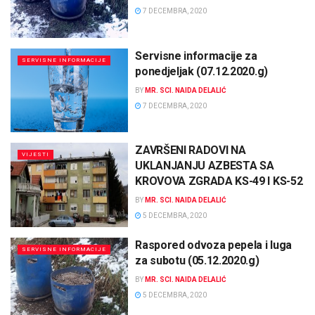
7 DECEMBRA, 2020
Servisne informacije za
SERVISNE INFORMACIJE
ponedjeljak (07.12.2020.g)
BY
MR. SCI. NAIDA DELALIĆ
7 DECEMBRA, 2020
ZAVRŠENI RADOVI NA
VIJESTI
UKLANJANJU AZBESTA SA
KROVOVA ZGRADA KS-49 I KS-52
BY
MR. SCI. NAIDA DELALIĆ
5 DECEMBRA, 2020
Raspored odvoza pepela i luga
SERVISNE INFORMACIJE
za subotu (05.12.2020.g)
BY
MR. SCI. NAIDA DELALIĆ
5 DECEMBRA, 2020