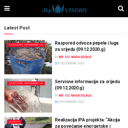
Latest Post
Raspored odvoza pepela i luga
SERVISNE INFORMACIJE
za srijedu (09.12.2020.g)
BY
MR. SCI. NAIDA DELALIĆ
8 DECEMBRA, 2020
Servisne informacije za srijedu
SERVISNE INFORMACIJE
(09.12.2020.g)
BY
MR. SCI. NAIDA DELALIĆ
8 DECEMBRA, 2020
Realizacija IPA projekta: “Akcija
VIJESTI
za povećanje energetske i