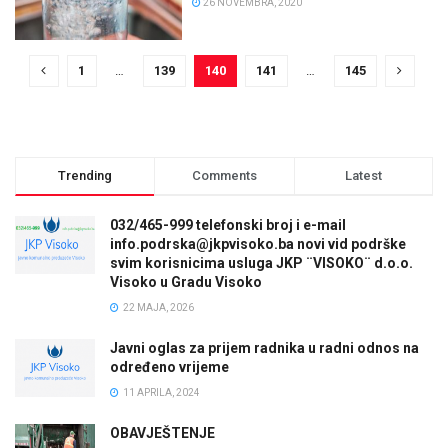
26 NOVEMBRA, 2020
1
…
139
140
141
…
145
Trending
Comments
Latest
032/465-999 telefonski broj i e-mail
info.podrska@jkpvisoko.ba novi vid podrške
svim korisnicima usluga JKP ¨VISOKO¨ d.o.o.
Visoko u Gradu Visoko
22 MAJA, 2026
Javni oglas za prijem radnika u radni odnos na
određeno vrijeme
11 APRILA, 2024
OBAVJEŠTENJE